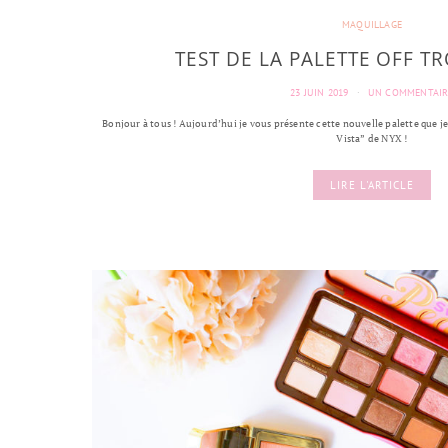
MAQUILLAGE
TEST DE LA PALETTE OFF T
23 JUIN 2019
UN COMMENTAIR
Bonjour à tous ! Aujourd’hui je vous présente cette nouvelle palette que j
Vista” de NYX !
LIRE L'ARTICLE