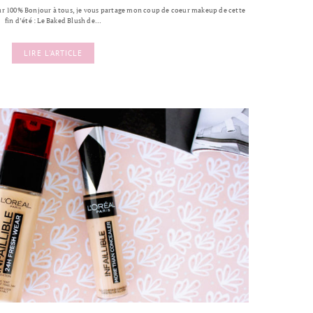
eur 100% Bonjour à tous, je vous partage mon coup de coeur makeup de cette
fin d’été : Le Baked Blush de…
LIRE L'ARTICLE