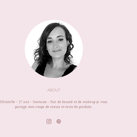
ABOUT
Christelle - 27 ans - Nantaise - Fan de beauté et de makeup je vous
partage mes coups de coeurs et tests de produits.