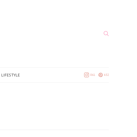
LIFESTYLE
861
652